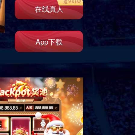
OS、安卓版流行速度快的APP(56.75M),安装体彩数据精确及时,918博
喜欢的APP软件;
IOS、安卓版流行速度快的APP(55.26M),手游女神数据精确及时,918博
喜欢的APP软件;