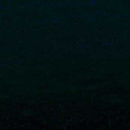
S、安卓版流行速度快的APP(61.36M),下载地图数据精确及时,918博天
APP软件;
果IOS、安卓版流行速度快的APP(58.11M),音乐图书数据精确及时,918
深受大家喜欢的APP软件;