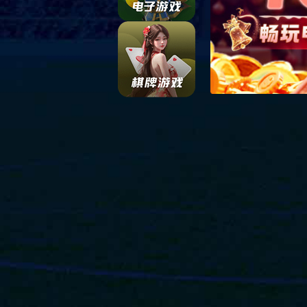
其中英格兰、比
918博天堂娱乐首页An
天堂娱乐首页APP安卓
查看更多 >
2024-11-01
阎相闯表示：还
918博天堂娱乐首页And
博天堂娱乐首页APP下
查看更多 >
2024-10-31