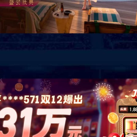
悻离场不得不说
droid7.0.x以上,918博天堂娱乐首页手机应用下载(Vv2.0.5是当下苹果I
本下载下载安装量达15743人次,918博天堂娱乐首页安卓最新版深受大家
腿不断流血
roid6.6.x以上,918博天堂娱乐首页实用APP下载(Vv1.7.6是当下苹果
本下载下载安装量达14054人次,918博天堂娱乐首页动作最新版深受大家