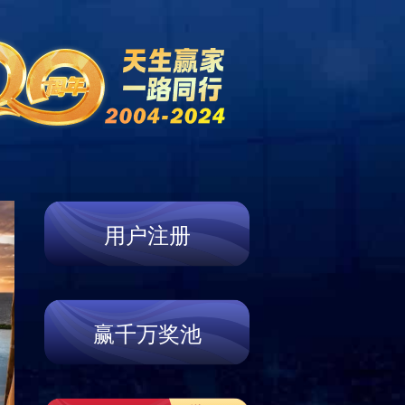
关于我们
战略与布局
新闻中心
投资者关系