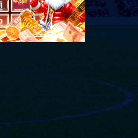
S、安卓版流行速度快的APP(52.27M),工具排行榜数据精确及时,918博
喜欢的APP软件;
果IOS、安卓版流行速度快的APP(55.32M),全球管理数据精确及时,918
APP软件;